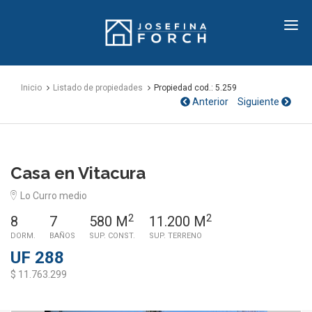
Josefina
Forch
Inicio
Listado de propiedades
Propiedad cod.: 5.259
Anterior
Siguiente
PROPIEDAD CÓDIGO 5.259
ARRIENDO
Casa en Vitacura
Lo Curro medio
2
2
8
7
580 M
11.200 M
DORM.
BAÑOS
SUP. CONST.
SUP. TERRENO
UF 288
$ 11.763.299