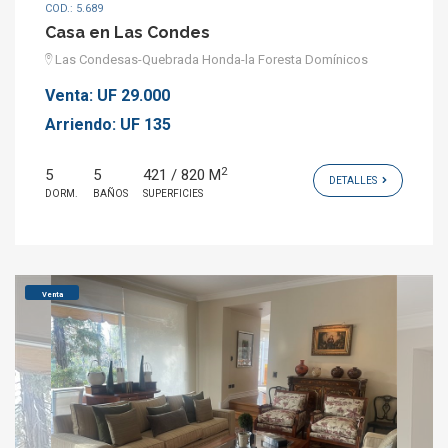
COD.: 5.689
Casa en Las Condes
Las Condesas-Quebrada Honda-la Foresta Domínicos
Venta:
UF 29.000
Arriendo:
UF 135
2
5
5
421 / 820 M
DETALLES
DORM.
BAÑOS
SUPERFICIES
Venta