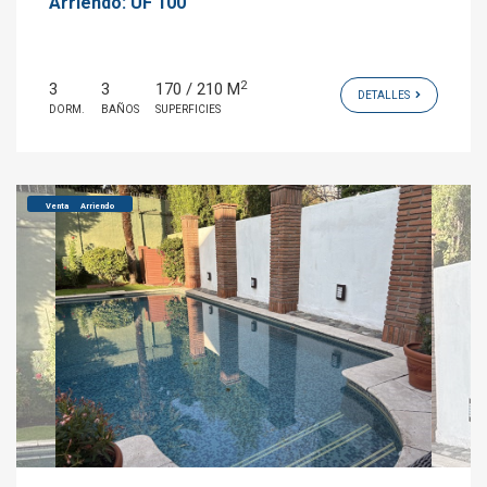
Arriendo:
UF 100
2
3
3
170 / 210 M
DETALLES
DORM.
BAÑOS
SUPERFICIES
Venta
Arriendo