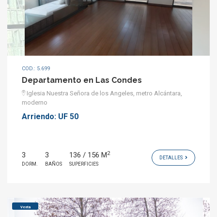
COD.: 5.699
Departamento en Las Condes
Iglesia Nuestra Señora de los Angeles, metro Alcántara,
moderno
Arriendo:
UF 50
2
3
3
136 / 156 M
DETALLES
DORM.
BAÑOS
SUPERFICIES
Venta