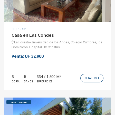
COD.: 5.631
Casa en Las Condes
La Foresta-Universidad de los Andes, Colegio Cumbres, loa
Domínicos, Hospital UC Christus
Venta:
UF 32.900
2
5
5
334 / 1.500 M
DETALLES
DORM.
BAÑOS
SUPERFICIES
Venta
Arriendo