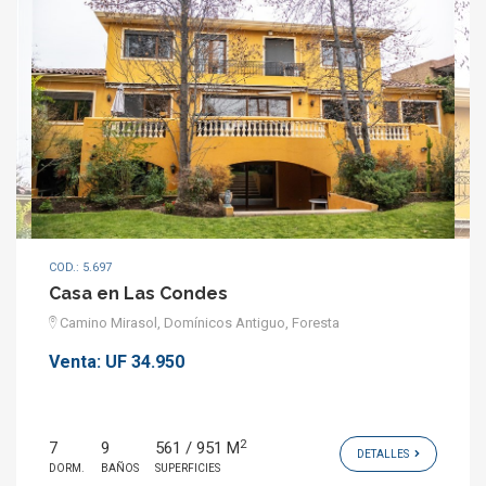
COD.: 5.697
Casa en Las Condes
Camino Mirasol, Domínicos Antiguo, Foresta
Venta:
UF 34.950
2
7
9
561 / 951 M
DETALLES
DORM.
BAÑOS
SUPERFICIES