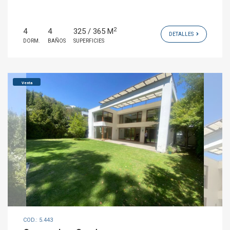
2
4
4
325 / 365 M
DETALLES
DORM.
BAÑOS
SUPERFICIES
Venta
COD.: 5.443