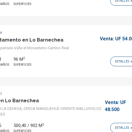
DETALLES
BAÑOS
SUPERFICIES
78
Venta:
UF 54.
tamento en Lo Barnechea
penses-Valle el Monasterio-Camino Real
2
3
96 M
DETALLES
BAÑOS
SUPERFICIES
62
en Lo Barnechea
Venta:
UF
 LA DEHESA, CERCA MANQUEHUE ORIENTE-MALLVIVOLOS
48.500
SES
2
5
500,40 / 902 M
DETALLES
BAÑOS
SUPERFICIES