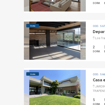
DORM.
COD.: 5.6
Venta
Depar
Los Tra
2
DORM.
COD.: 5.6
Venta
Casa 
JARDIN
TRAPEN
5
DORM.