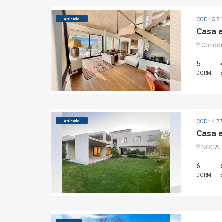
COD.: 5.5
Arriendo
Casa 
Condomi
5
DORM.
COD.: 4.7
Arriendo
Casa 
NOGALE
6
DORM.