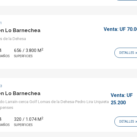
41
Venta:
UF 70.
en Lo Barnechea
s de la Dehesa
2
4
656 / 3.800 M
DETALLES
BAÑOS
SUPERFICIES
33
en Lo Barnechea
Venta:
UF
do Larraín-cerca Golf Lomas de la Dehesa-Pedro Lira Urquieta
25.200
apenses
2
4
320 / 1.074 M
DETALLES
BAÑOS
SUPERFICIES