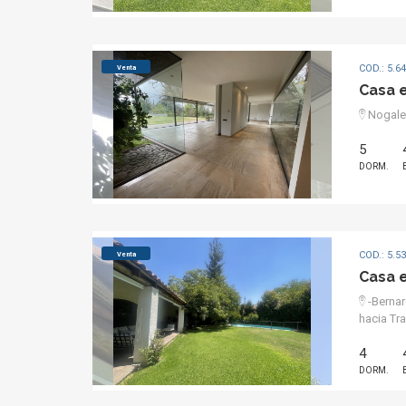
COD.: 5.6
Venta
Casa 
Nogale
5
DORM.
COD.: 5.5
Venta
Casa 
-Bernar
hacia Tr
4
DORM.