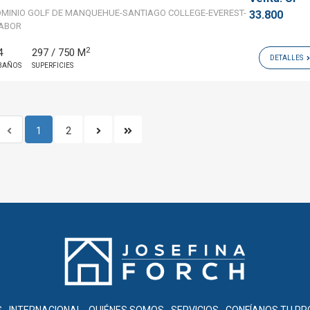
INIO GOLF DE MANQUEHUE-SANTIAGO COLLEGE-EVEREST-
33.800
ABOR
2
4
297 / 750 M
DETALLES
BAÑOS
SUPERFICIES
1
2
S
INTERNACIONAL
QUIÉNES SOMOS
SERVICIOS
CONFÍANOS TU PR