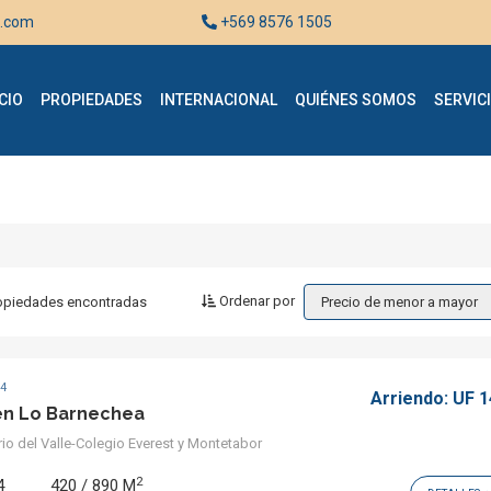
h.com
+569 8576 1505
CIO
PROPIEDADES
INTERNACIONAL
QUIÉNES SOMOS
SERVIC
Ordenar por
opiedades
encontradas
Precio de menor a mayor
94
Arriendo:
UF 1
en Lo Barnechea
io del Valle-Colegio Everest y Montetabor
2
4
420 / 890 M