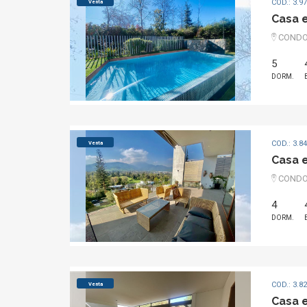
COD.: 3.9
Venta
Casa 
CONDOM
5
DORM.
COD.: 3.8
Venta
Casa 
CONDO
4
DORM.
COD.: 3.8
Venta
Casa 