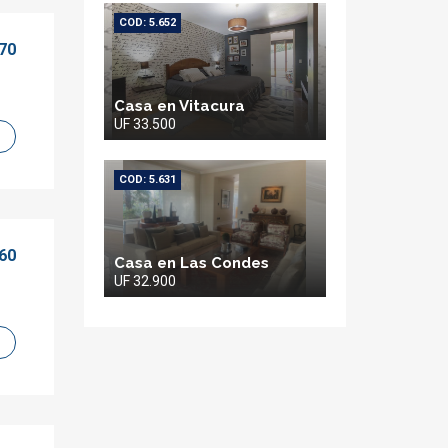
COD: 5.652
70
Casa en Vitacura
UF 33.500
COD: 5.631
60
Casa en Las Condes
UF 32.900