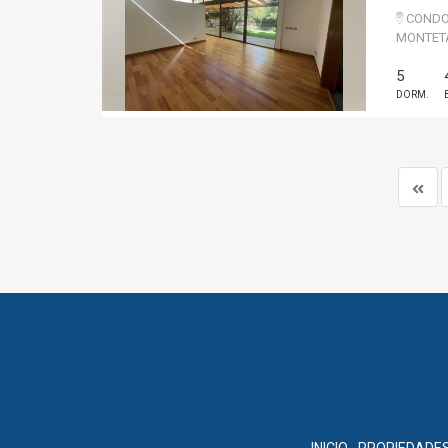
CONDOM
MONTET
5
DORM.
Josefina
Forch
INICIO
PROPIEDADE