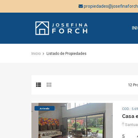
propiedades@josefinaforc
Josefina
INI
Forch
Inicio
Listado de Propiedades
12 Pr
COD.: 5.6
Arriendo
Casa 
Santuar
5