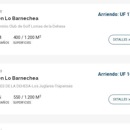
10
Arriendo:
UF 1
en Lo Barnechea
nio Club de Golf Lomas de la Dehesa
2
4
400 / 1.200 M
DETALLES
BAÑOS
SUPERFICIES
33
Arriendo:
UF 1
en Lo Barnechea
S DE LA DEHESA-Los Juglares-Trapenses
2
6
550 / 1.200 M
DETALLES
BAÑOS
SUPERFICIES